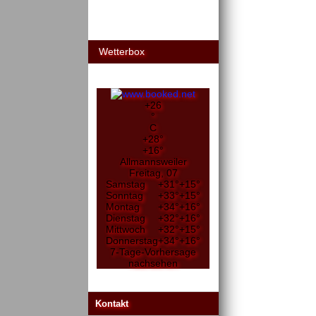
Wetterbox
+
26
°
C
+
28°
+
16°
Allmannsweiler
Freitag, 07
Samstag
+
31°
+
15°
Sonntag
+
33°
+
15°
Montag
+
34°
+
16°
Dienstag
+
32°
+
16°
Mittwoch
+
32°
+
15°
Donnerstag
+
34°
+
16°
7-Tage-Vorhersage
nachsehen
Kontakt