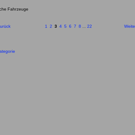
iche Fahrzeuge
Zurück
1
2
3
4
5
6
7
8
...
22
Weite
ategorie