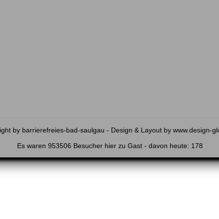
ght by barrierefreies-bad-saulgau - Design & Layout by
www.design-gl
Es waren 953506 Besucher hier zu Gast - davon heute: 178