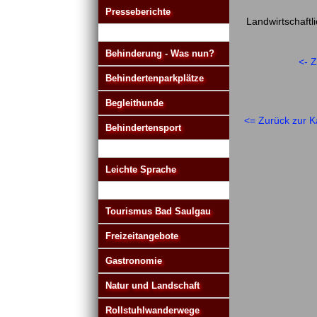
Presseberichte
Landwirtschaftl
Behinderung - Was nun?
<- 
Behindertenparkplätze
Begleithunde
<= Zurück zur K
Behindertensport
Leichte Sprache
Tourismus Bad Saulgau
Freizeitangebote
Gastronomie
Natur und Landschaft
Rollstuhlwanderwege