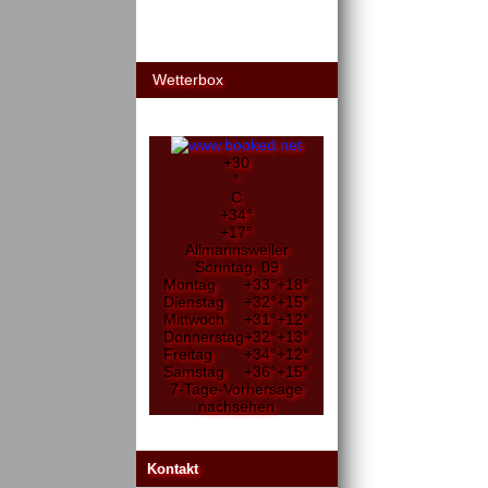
Wetterbox
+
30
°
C
+
34°
+
17°
Allmannsweiler
Sonntag, 09
Montag
+
33°
+
18°
Dienstag
+
32°
+
15°
Mittwoch
+
31°
+
12°
Donnerstag
+
32°
+
13°
Freitag
+
34°
+
12°
Samstag
+
36°
+
15°
7-Tage-Vorhersage
nachsehen
Kontakt