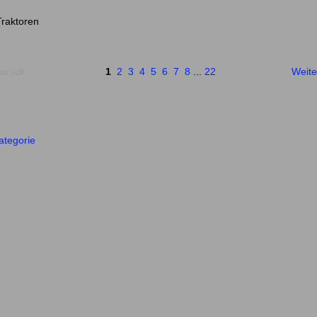
Traktoren
urück
1
2
3
4
5
6
7
8
...
22
Weite
ategorie