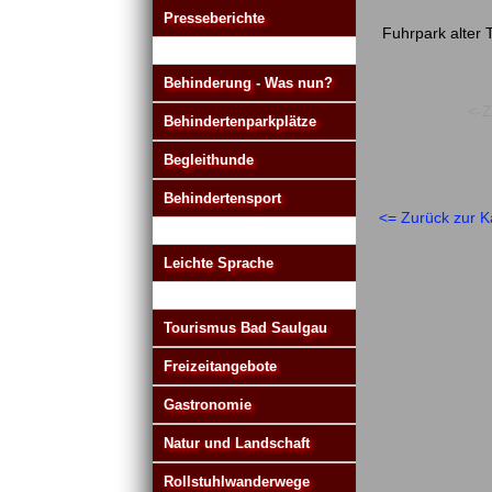
Presseberichte
Fuhrpark alter 
Behinderung - Was nun?
<-Z
Behindertenparkplätze
Begleithunde
Behindertensport
<= Zurück zur K
Leichte Sprache
Tourismus Bad Saulgau
Freizeitangebote
Gastronomie
Natur und Landschaft
Rollstuhlwanderwege