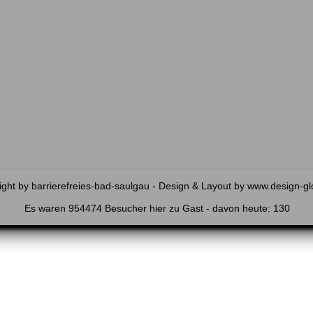
ght by barrierefreies-bad-saulgau - Design & Layout by
www.design-gl
Es waren 954474 Besucher hier zu Gast - davon heute: 130