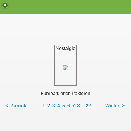
Nostalgie
Fuhrpark alter Traktoren
<- Zurück
1
2
3
4
5
6
7
8
...
22
Weiter ->