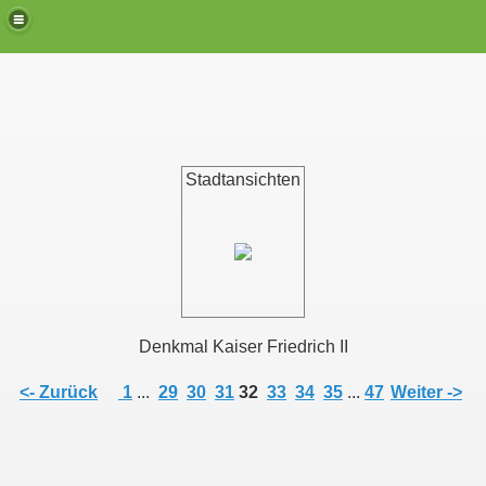
Stadtansichten
Denkmal Kaiser Friedrich II
<- Zurück
1
...
29
30
31
32
33
34
35
...
47
Weiter ->