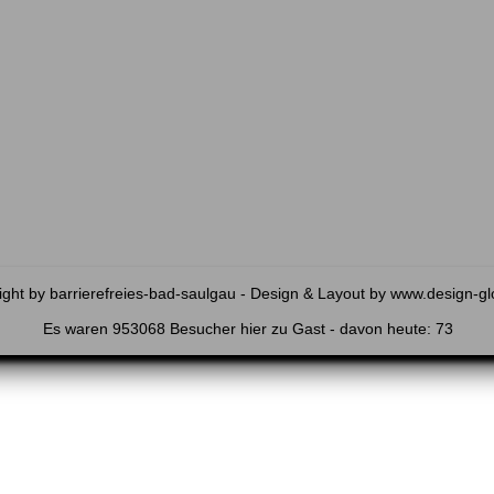
ght by barrierefreies-bad-saulgau - Design & Layout by
www.design-gl
Es waren 953068 Besucher hier zu Gast - davon heute: 73