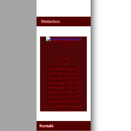
Wetterbox
+
25
°
C
+
28°
+
19°
Allmannsweiler
Donnerstag, 06
Freitag
+
29°
+
16°
Samstag
+
29°
+
15°
Sonntag
+
32°
+
14°
Montag
+
33°
+
15°
Dienstag
+
34°
+
17°
Mittwoch
+
32°
+
16°
7-Tage-Vorhersage
nachsehen
Kontakt