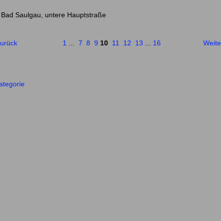
 Bad Saulgau, untere Hauptstraße
Zurück
1
...
7
8
9
10
11
12
13
...
16
Weite
ategorie