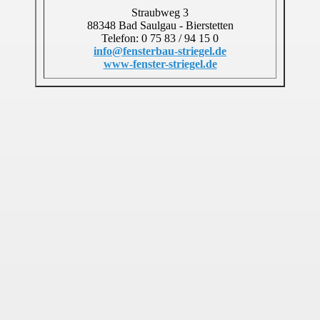
Straubweg 3
88348 Bad Saulgau - Bierstetten
Telefon: 0 75 83 / 94 15 0
info@fensterbau-striegel.de
www-fenster-striegel.de