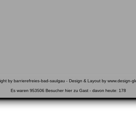
ght by barrierefreies-bad-saulgau - Design & Layout by
www.design-gl
Es waren 953506 Besucher hier zu Gast - davon heute: 178