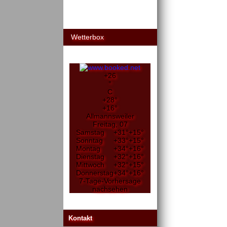
Wetterbox
+
26
°
C
+
28°
+
16°
Allmannsweiler
Freitag, 07
Samstag
+
31°
+
15°
Sonntag
+
33°
+
15°
Montag
+
34°
+
16°
Dienstag
+
32°
+
16°
Mittwoch
+
32°
+
15°
Donnerstag
+
34°
+
16°
7-Tage-Vorhersage
nachsehen
Kontakt